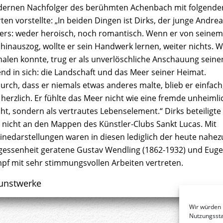
ernen Nachfolger des berühmten Achenbach mit folgende
en vorstellte: „In beiden Dingen ist Dirks, der junge Andrea
ers: weder heroisch, noch romantisch. Wenn er von seinem
 hinauszog, wollte er sein Handwerk lernen, weiter nichts. 
malen konnte, trug er als unverlöschliche Anschauung seine
end in sich: die Landschaft und das Meer seiner Heimat.
urch, dass er niemals etwas anderes malte, blieb er einfach
 herzlich. Er fühlte das Meer nicht wie eine fremde unheimli
ht, sondern als vertrautes Lebenselement.“ Dirks beteiligte
h nicht an den Mappen des Künstler-Clubs Sankt Lucas. Mit
inedarstellungen waren in diesen lediglich der heute nahez
gessenheit geratene Gustav Wendling (1862-1932) und Eug
pf mit sehr stimmungsvollen Arbeiten vertreten.
unstwerke
Wir würden 
Nutzungsstat