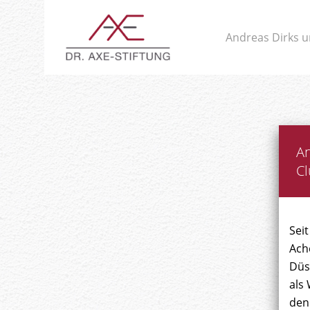
Andreas Dirks u
An
Cl
Sei
Ach
Düs
als 
den