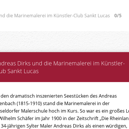
nd die Marinemalerei im Künstler-Club Sankt Lucas
0/5
dreas Dirks und die Marinemalerei im Künstler-
ub Sankt Lucas
t den dramatisch inszenierten Seestücken des Andreas
enbach (1815-1910) stand die Marinemalerei in der
seldorfer Malerschule hoch im Kurs. So war es ein großes L
Wilhelm Schäfer im Jahr 1900 in der Zeitschrift „Die Rheinla
 34-jährigen Sylter Maler Andreas Dirks als einen würdigen,