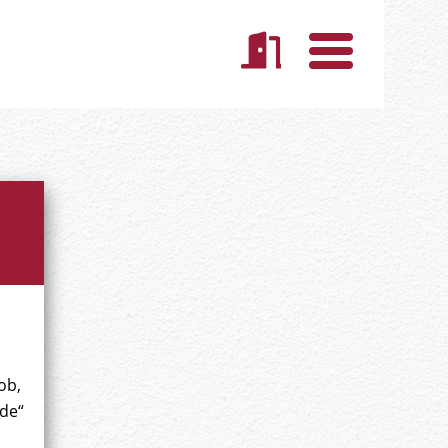
ob,
nde“