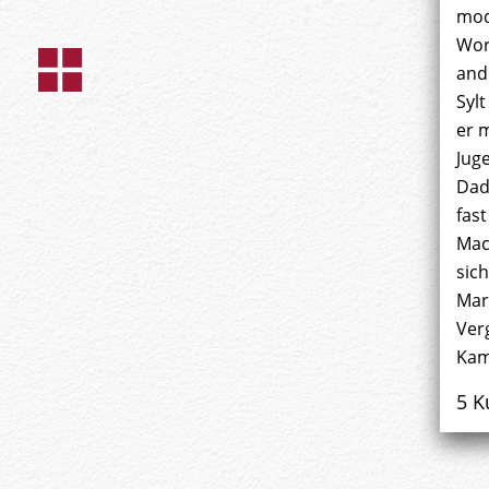
mod
Wort
and
Sylt
er 
Jug
Dad
fast
Mac
sic
Mar
Ver
Kam
5 K