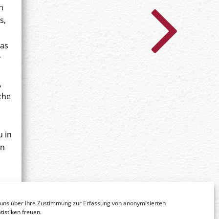
n
s,
Was
r
,
che
u in
en
uns über Ihre Zustimmung zur Erfassung von anonymisierten
istiken freuen.