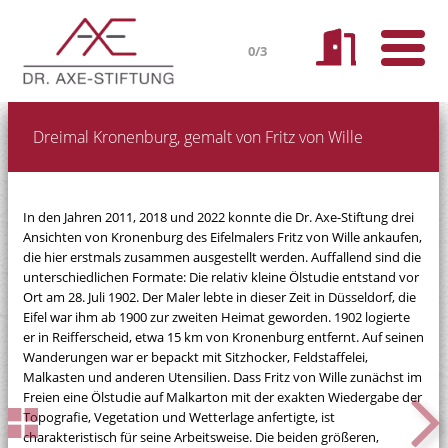
0/3
Dreimal Kronenburg, gemalt von Fritz von Wille
In den Jahren 2011, 2018 und 2022 konnte die Dr. Axe-Stiftung drei
Ansichten von Kronenburg des Eifelmalers Fritz von Wille ankaufen,
die hier erstmals zusammen ausgestellt werden. Auffallend sind die
unterschiedlichen Formate: Die relativ kleine Ölstudie entstand vor
Ort am 28. Juli 1902. Der Maler lebte in dieser Zeit in Düsseldorf, die
Eifel war ihm ab 1900 zur zweiten Heimat geworden. 1902 logierte
er in Reifferscheid, etwa 15 km von Kronenburg entfernt. Auf seinen
Wanderungen war er bepackt mit Sitzhocker, Feldstaffelei,
Malkasten und anderen Utensilien. Dass Fritz von Wille zunächst im
Freien eine Ölstudie auf Malkarton mit der exakten Wiedergabe der
Topografie, Vegetation und Wetterlage anfertigte, ist
charakteristisch für seine Arbeitsweise. Die beiden größeren,