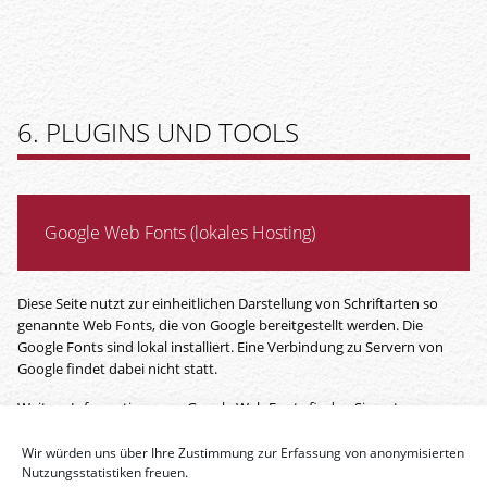
6. PLUGINS UND TOOLS
Google Web Fonts (lokales Hosting)
Diese Seite nutzt zur einheitlichen Darstellung von Schriftarten so
genannte Web Fonts, die von Google bereitgestellt werden. Die
Google Fonts sind lokal installiert. Eine Verbindung zu Servern von
Google findet dabei nicht statt.
Weitere Informationen zu Google Web Fonts finden Sie unter
https://developers.google.com/fonts/faq
und in der
Datenschutzerklärung von Google:
Wir würden uns über Ihre Zustimmung zur Erfassung von anonymisierten
Nutzungsstatistiken freuen.
https://policies.google.com/privacy?hl=de
.