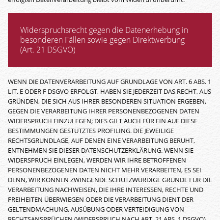
Widerspruchsrecht gegen die Datenerhebung in
besonderen Fällen sowie gegen Direktwerbung
(Art. 21 DSGVO)
WENN DIE DATENVERARBEITUNG AUF GRUNDLAGE VON ART. 6 ABS. 1
LIT. E ODER F DSGVO ERFOLGT, HABEN SIE JEDERZEIT DAS RECHT, AUS
GRÜNDEN, DIE SICH AUS IHRER BESONDEREN SITUATION ERGEBEN,
GEGEN DIE VERARBEITUNG IHRER PERSONENBEZOGENEN DATEN
WIDERSPRUCH EINZULEGEN; DIES GILT AUCH FÜR EIN AUF DIESE
BESTIMMUNGEN GESTÜTZTES PROFILING. DIE JEWEILIGE
RECHTSGRUNDLAGE, AUF DENEN EINE VERARBEITUNG BERUHT,
ENTNEHMEN SIE DIESER DATENSCHUTZERKLÄRUNG. WENN SIE
WIDERSPRUCH EINLEGEN, WERDEN WIR IHRE BETROFFENEN
PERSONENBEZOGENEN DATEN NICHT MEHR VERARBEITEN, ES SEI
DENN, WIR KÖNNEN ZWINGENDE SCHUTZWÜRDIGE GRÜNDE FÜR DIE
VERARBEITUNG NACHWEISEN, DIE IHRE INTERESSEN, RECHTE UND
FREIHEITEN ÜBERWIEGEN ODER DIE VERARBEITUNG DIENT DER
GELTENDMACHUNG, AUSÜBUNG ODER VERTEIDIGUNG VON
RECHTSANSPRÜCHEN (WIDERSPRUCH NACH ART. 21 ABS. 1 DSGVO).