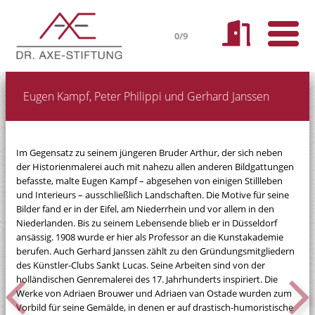
0/9
Eugen Kampf, Peter Philippi und Gerhard Janssen
Im Gegensatz zu seinem jüngeren Bruder Arthur, der sich neben
der Historienmalerei auch mit nahezu allen anderen Bildgattungen
befasste, malte Eugen Kampf – abgesehen von einigen Stillleben
und Interieurs – ausschließlich Landschaften. Die Motive für seine
Bilder fand er in der Eifel, am Niederrhein und vor allem in den
Niederlanden. Bis zu seinem Lebensende blieb er in Düsseldorf
ansässig. 1908 wurde er hier als Professor an die Kunstakademie
berufen. Auch Gerhard Janssen zählt zu den Gründungsmitgliedern
des Künstler-Clubs Sankt Lucas. Seine Arbeiten sind von der
holländischen Genremalerei des 17. Jahrhunderts inspiriert. Die
Werke von Adriaen Brouwer und Adriaen van Ostade wurden zum
Vorbild für seine Gemälde, in denen er auf drastisch-humoristische