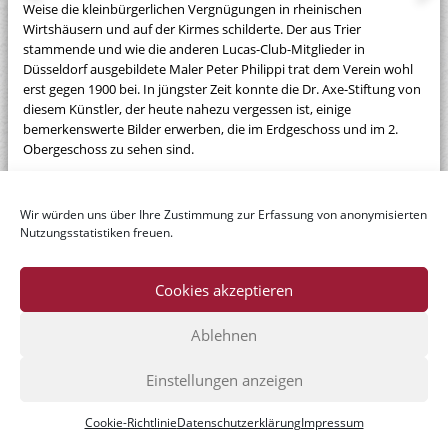
Weise die kleinbürgerlichen Vergnügungen in rheinischen
Wirtshäusern und auf der Kirmes schilderte. Der aus Trier
stammende und wie die anderen Lucas-Club-Mitglieder in
Düsseldorf ausgebildete Maler Peter Philippi trat dem Verein wohl
erst gegen 1900 bei. In jüngster Zeit konnte die Dr. Axe-Stiftung von
diesem Künstler, der heute nahezu vergessen ist, einige
bemerkenswerte Bilder erwerben, die im Erdgeschoss und im 2.
Obergeschoss zu sehen sind.
9 Kunstwerke
Wir würden uns über Ihre Zustimmung zur Erfassung von anonymisierten
Nutzungsstatistiken freuen.
Cookies akzeptieren
Ablehnen
© Dr. Axe-Stiftung
Einstellungen anzeigen
Home
|
Datenschutzerklärung
|
Impressum
|
Kontakt
Cookie-Richtlinie
Datenschutzerklärung
Impressum