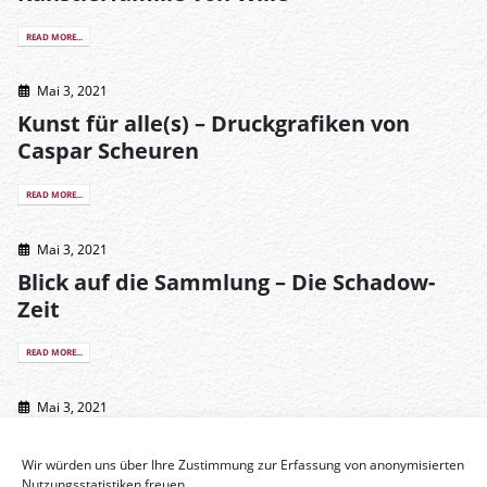
READ MORE...
Mai 3, 2021
Kunst für alle(s) – Druckgrafiken von
Caspar Scheuren
READ MORE...
Mai 3, 2021
Blick auf die Sammlung – Die Schadow-
Zeit
READ MORE...
Mai 3, 2021
Wege in die Moderne – Die Künstler des
Sankt Lucas-Clubs in Düsseldorf
Wir würden uns über Ihre Zustimmung zur Erfassung von anonymisierten
Nutzungsstatistiken freuen.